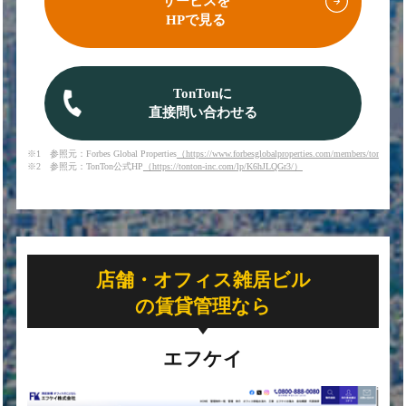
サービスを
HPで見る
TonTonに
直接問い合わせる
※1 参照元：Forbes Global Properties
（https://www.forbesglobalproperties.com/members/tonton-i
※2 参照元：TonTon公式HP
（https://tonton-inc.com/lp/K6hJLQGr3/）
店舗・オフィス雑居ビル
の賃貸管理なら
エフケイ