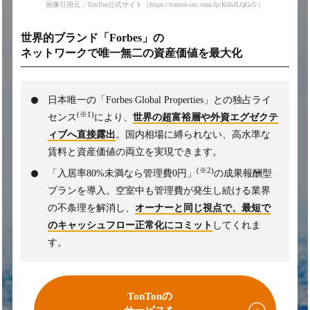
画像引用元：TonTon公式サイト（https://tonton-inc.com/lp/K6hJLQGr3/）
世界的ブランド「Forbes」の
ネットワークで
唯一無二の資産価値を最大化
日本唯一の「Forbes Global Properties」との独占ライ
(※1)
センス
により、
世界の超富裕層や外資エグゼクテ
ィブへ直接露出
。国内相場に縛られない、高水準な
賃料と資産価値の両立を実現できます。
(※2)
「入居率80%未満なら管理費0円」
の成果報酬型
プランを導入。空室中も管理費が発生し続ける業界
の不条理を解消し、
オーナーと同じ視点で、最短で
のキャッシュフロー正常化にコミット
してくれま
す。
TonTonの