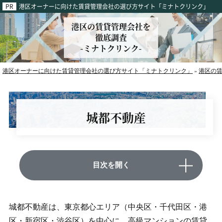
港区オーナーに向けた賃貸管理会社の選び方サイト「ミナトクリンク」
港区の賃貸管理会社を
徹底調査
-ミナトクリンク-
港区オーナーに向けた賃貸管理会社の選び方サイト「ミナトクリンク」
港区の
»
城都不動産
目次を開く
城都不動産は、東京都心エリア（中央区・千代田区・港
区・新宿区・渋谷区）を中心に、高級マンションの賃貸