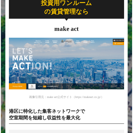
投資用ワンルーム
の賃貸管理なら
make act
画像引用元：make act公式サイト（https://makeact.co.jp/）
港区に特化した集客ネットワークで
空室期間を短縮し収益性を最大化