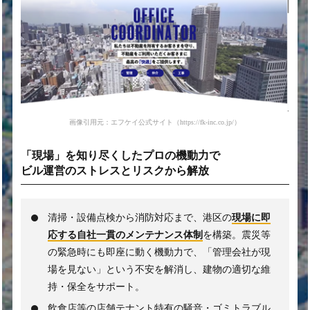
画像引用元：エフケイ公式サイト（https://fk-inc.co.jp/）
「現場」を知り尽くした
プロの機動力で
ビル運営の
ストレスとリスクから解放
清掃・設備点検から消防対応まで、港区の
現場に即
応する自社一貫のメンテナンス体制
を構築。震災等
の緊急時にも即座に動く機動力で、「管理会社が現
場を見ない」という不安を解消し、建物の適切な維
持・保全をサポート。
飲食店等の店舗テナント特有の騒音・ゴミトラブル