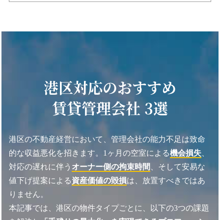
港区対応のおすすめ
賃貸管理会社 3選
港区の不動産経営において、管理会社の能力不足は致命
的な収益悪化を招きます。1ヶ月の空室による
機会損失
、
対応の遅れに伴う
オーナー側の拘束時間
、そして安易な
値下げ提案による
資産価値の毀損
は、放置すべきではあ
りません。
本記事では、港区の物件タイプごとに、以下の3つの課題