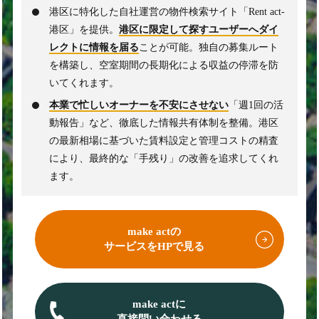
港区に特化した自社運営の物件検索サイト「Rent act-
港区」を提供。
港区に限定して探すユーザーへダイ
レクトに情報を届る
ことが可能。独自の募集ルート
を構築し、空室期間の長期化による収益の停滞を防
いてくれます。
本業で忙しいオーナーを不安にさせない
「週1回の活
動報告」など、徹底した情報共有体制を整備。港区
の最新相場に基づいた賃料設定と管理コストの精査
により、最終的な「手残り」の改善を追求してくれ
ます。
make actの
サービスをHPで見る
make actに