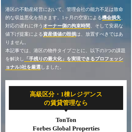
港区の不動産経営において、管理会社の能力不足は致命
的な収益悪化を招きます。1ヶ月の空室による
機会損失
、
対応の遅れに伴う
オーナー側の拘束時間
、そして安易な
値下げ提案による
資産価値の毀損
は、放置すべきではあ
りません。
本記事では、港区の物件タイプごとに、以下の3つの課題
を解決し
「手残りの最大化」を実現できるプロフェッシ
ョナル3社を厳選
しました。
高級区分・1棟レジデンス
の賃貸管理なら
TonTon
Forbes Global Properties