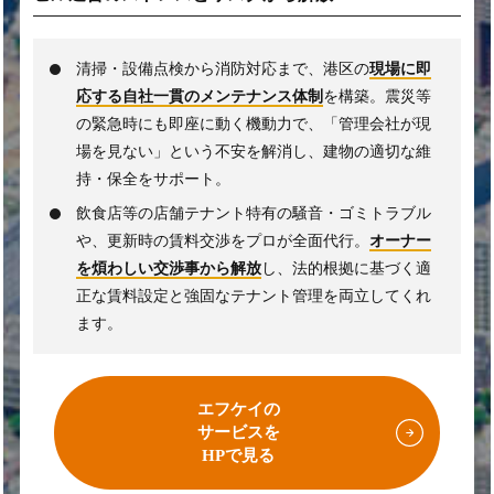
清掃・設備点検から消防対応まで、港区の
現場に即
応する自社一貫のメンテナンス体制
を構築。震災等
の緊急時にも即座に動く機動力で、「管理会社が現
場を見ない」という不安を解消し、建物の適切な維
持・保全をサポート。
飲食店等の店舗テナント特有の騒音・ゴミトラブル
や、更新時の賃料交渉をプロが全面代行。
オーナー
を煩わしい交渉事から解放
し、法的根拠に基づく適
正な賃料設定と強固なテナント管理を両立してくれ
ます。
エフケイの
サービスを
HPで見る