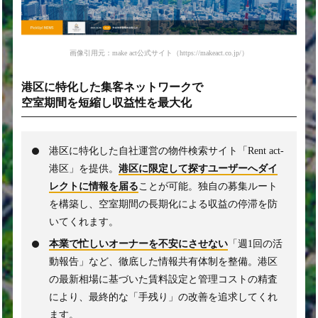
画像引用元：make act公式サイト（https://makeact.co.jp/）
港区に特化した集客ネットワークで
空室期間を短縮し収益性を最大化
港区に特化した自社運営の物件検索サイト「Rent act-
港区」を提供。
港区に限定して探すユーザーへダイ
レクトに情報を届る
ことが可能。独自の募集ルート
を構築し、空室期間の長期化による収益の停滞を防
いてくれます。
本業で忙しいオーナーを不安にさせない
「週1回の活
動報告」など、徹底した情報共有体制を整備。港区
の最新相場に基づいた賃料設定と管理コストの精査
により、最終的な「手残り」の改善を追求してくれ
ます。