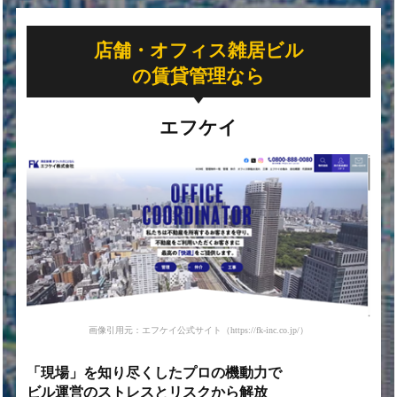
店舗・オフィス雑居ビル
の賃貸管理なら
エフケイ
画像引用元：エフケイ公式サイト（https://fk-inc.co.jp/）
「現場」を知り尽くした
プロの機動力で
ビル運営の
ストレスとリスクから解放