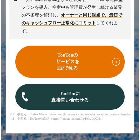
プランを導入。空室中も管理費が発生し続ける業界
の不条理を解消し、
オーナーと同じ視点で、最短で
のキャッシュフロー正常化にコミット
してくれま
す。
TonTonの
サービスを
HPで見る
TonTonに
直接問い合わせる
※1 参照元：Forbes Global Properties
（https://www.forbesglobalproperties.com/members/tonton-i
※2 参照元：TonTon公式HP
（https://tonton-inc.com/lp/K6hJLQGr3/）