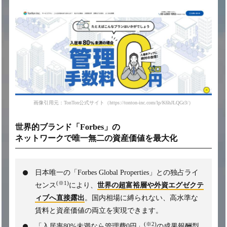
画像引用元：TonTon公式サイト（https://tonton-inc.com/lp/K6hJLQGr3/）
世界的ブランド「Forbes」の
ネットワークで
唯一無二の資産価値を最大化
日本唯一の「Forbes Global Properties」との独占ライ
(※1)
センス
により、
世界の超富裕層や外資エグゼクテ
ィブへ直接露出
。国内相場に縛られない、高水準な
賃料と資産価値の両立を実現できます。
(※2)
「入居率80%未満なら管理費0円」
の成果報酬型