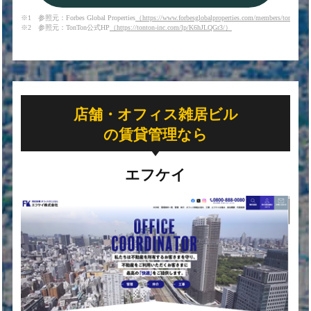
※1 参照元：Forbes Global Properties
（https://www.forbesglobalproperties.com/members/tonton-i
※2 参照元：TonTon公式HP
（https://tonton-inc.com/lp/K6hJLQGr3/）
店舗・オフィス雑居ビル
の賃貸管理なら
エフケイ