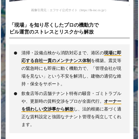
画像引用元：エフケイ公式サイト（https://fk-inc.co.jp/）
「現場」を知り尽くした
プロの機動力で
ビル運営の
ストレスとリスクから解放
清掃・設備点検から消防対応まで、港区の
現場に即
応する自社一貫のメンテナンス体制
を構築。震災等
の緊急時にも即座に動く機動力で、「管理会社が現
場を見ない」という不安を解消し、建物の適切な維
持・保全をサポート。
飲食店等の店舗テナント特有の騒音・ゴミトラブル
や、更新時の賃料交渉をプロが全面代行。
オーナー
を煩わしい交渉事から解放
し、法的根拠に基づく適
正な賃料設定と強固なテナント管理を両立してくれ
ます。