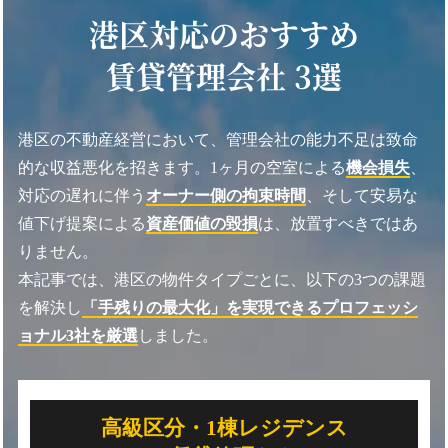
港区対応のおすすめ
賃貸管理会社 3選
港区の不動産経営において、管理会社の能力不足は致命
的な収益悪化を招きます。1ヶ月の空室による
機会損失
、
対応の遅れに伴う
オーナー側の拘束時間
、そして安易な
値下げ提案による
資産価値の毀損
は、放置すべきではあ
りません。
本記事では、港区の物件タイプごとに、以下の3つの課題
を解決し
「手残りの最大化」を実現できるプロフェッシ
ョナル3社を厳選
しました。
高級区分・1棟レジデンス