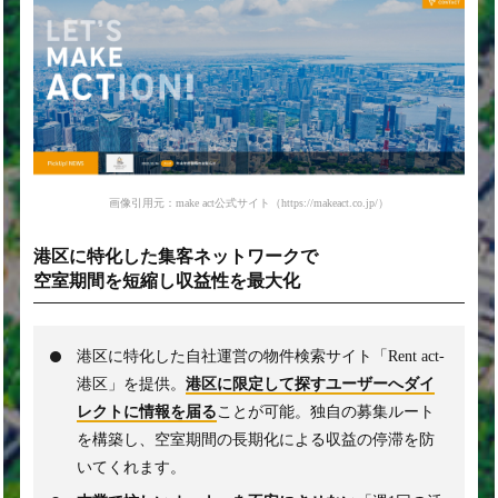
画像引用元：make act公式サイト（https://makeact.co.jp/）
港区に特化した集客ネットワークで
空室期間を短縮し収益性を最大化
港区に特化した自社運営の物件検索サイト「Rent act-
港区」を提供。
港区に限定して探すユーザーへダイ
レクトに情報を届る
ことが可能。独自の募集ルート
を構築し、空室期間の長期化による収益の停滞を防
いてくれます。