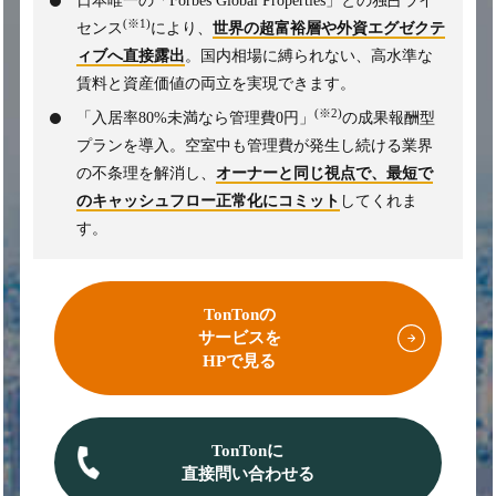
日本唯一の「Forbes Global Properties」との独占ライ
(※1)
センス
により、
世界の超富裕層や外資エグゼクテ
ィブへ直接露出
。国内相場に縛られない、高水準な
賃料と資産価値の両立を実現できます。
(※2)
「入居率80%未満なら管理費0円」
の成果報酬型
プランを導入。空室中も管理費が発生し続ける業界
の不条理を解消し、
オーナーと同じ視点で、最短で
のキャッシュフロー正常化にコミット
してくれま
す。
TonTonの
サービスを
HPで見る
TonTonに
直接問い合わせる